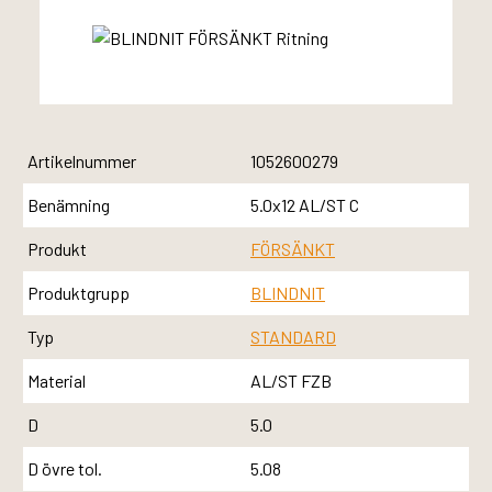
Artikelnummer
1052600279
Benämning
5.0x12 AL/ST C
Produkt
FÖRSÄNKT
Produktgrupp
BLINDNIT
Typ
STANDARD
Material
AL/ST FZB
D
5.0
D övre tol.
5.08