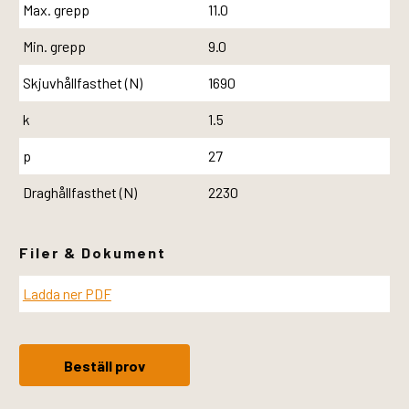
Max. grepp
11.0
Min. grepp
9.0
Skjuvhållfasthet (N)
1690
k
1.5
p
27
Draghållfasthet (N)
2230
Filer & Dokument
Ladda ner PDF
Beställ prov