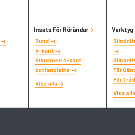
Insats För Rörändar
Verktyg
t
Rund
Blindni
4-kant
Rund med 4-kant
Blindni
bottenplatta
För Gän
För Trå
Visa alla
Visa all