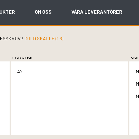
UKTER
OM OSS
VÅRA LEVERANTÖRER
ESSKRUV
/
DOLD SKALLE (1.6)
Material
Gä
A2
M
M
M