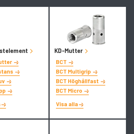
stelement
KD-Mutter
utter
BCT
stans
BCT Multigrip
uv
BCT Höghållfast
app
BCT Micro
a
Visa alla