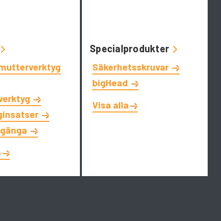
Specialprodukter
tmutterverktyg
Säkerhetsskruvar
bigHead
tverktyg
Visa alla
ginsatser
dgänga
a