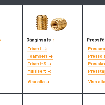
Gänginsats
Pressfä
Trisert
Pressm
Foamsert
Pressdi
Trisert-3
Presskr
Multisert
Presst
Visa alla
Visa all