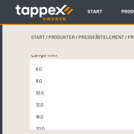
Skip
to
START
PROD
content
START
/
PRODUKTER
/
PRESSFÄSTELEMENT
/
PR
Längd mm
6.0
8.0
10.0
12.0
16.0
20.0