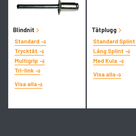
Blindnit
Tätplugg
Standard
Standard Splin
Trycktät
Lång Splint
Multigrip
Med Kula
Tri-link
Visa alla
Visa alla