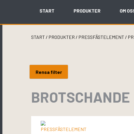
Skip
to
START
PRODUKTER
OM OS
content
START
/
PRODUKTER
/
PRESSFÄSTELEMENT
/
PR
Rensa filter
BROTSCHANDE