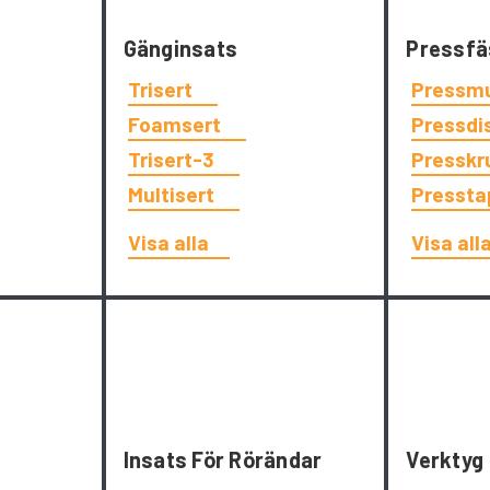
Gänginsats
Pressfä
Trisert
Pressm
Foamsert
Pressdi
Trisert-3
Presskr
Multisert
Presst
Visa alla
Visa all
Insats För Rörändar
Verktyg