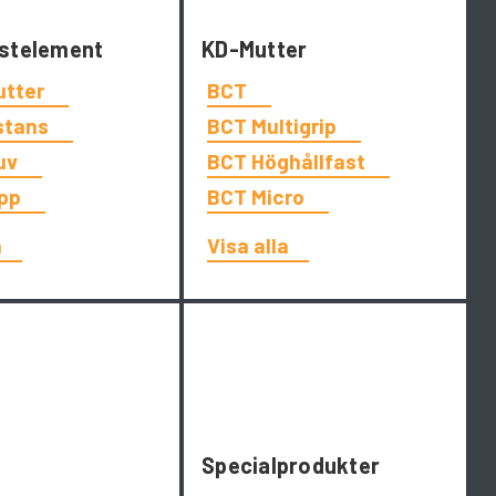
stelement
KD-Mutter
utter
BCT
stans
BCT Multigrip
uv
BCT Höghållfast
app
BCT Micro
a
Visa alla
Specialprodukter