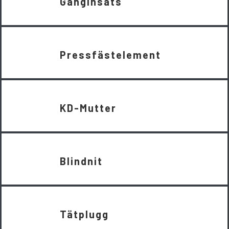
Gänginsats
Pressfästelement
KD-Mutter
Blindnit
Tätplugg