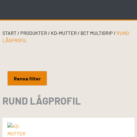
Skip
to
content
START
/
PRODUKTER
/
KD-MUTTER
/
BCT MULTIGRIP
/
RUND
LÅGPROFIL
Rensa filter
RUND LÅGPROFIL