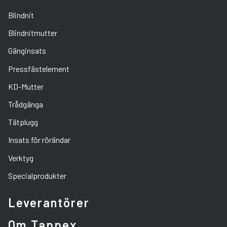
Blindnit
Blindnitmutter
Gänginsats
Pressfästelement
KD-Mutter
Trådgänga
Tätplugg
Insats för rörändar
Verktyg
Specialprodukter
Leverantörer
Om Tappex