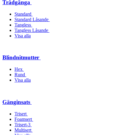
Trådgänga
Standard
Standard Låsande
Tangless
Tangless Låsande
Visa alla
Blindnitmutter
Hex
Rund
Visa alla
Gänginsats
Trisert
Foamsert
Trisert-3
Multisert