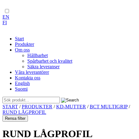
EN
FI
Start
Produkter
Om oss
Hållbarhet
Spårbarhet och kvalitet
Säkra leveranser
Våra leverantörer
Kontakta oss
English
Suomi
Skip
START
/
PRODUKTER
/
KD-MUTTER
/
BCT MULTIGRIP
/
to
RUND LÅGPROFIL
content
Rensa filter
RUND LÅGPROFIL