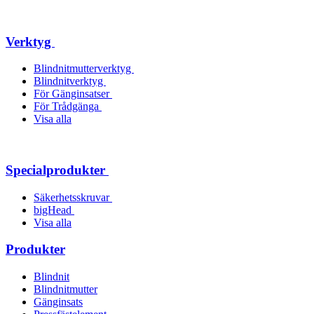
Verktyg
Blindnitmutterverktyg
Blindnitverktyg
För Gänginsatser
För Trådgänga
Visa alla
Specialprodukter
Säkerhetsskruvar
bigHead
Visa alla
Produkter
Blindnit
Blindnitmutter
Gänginsats