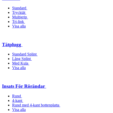
Standard
Trycktät
Multigrip
Tri-link
Visa alla
Tätplugg
Standard Splint
Lång Splint
Med Kula
Visa alla
Insats För Rörändar
Rund
4-kant
Rund med 4-kant bottenplatta
Visa alla