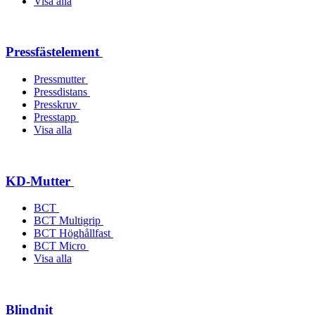
Visa alla
Pressfästelement
Pressmutter
Pressdistans
Presskruv
Presstapp
Visa alla
KD-Mutter
BCT
BCT Multigrip
BCT Höghållfast
BCT Micro
Visa alla
Blindnit