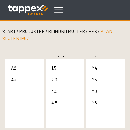
Skip
to
content
START
/
PRODUKTER
/
BLINDNITMUTTER
/
HEX
/
PLAN
SLUTEN IP67
Material
Max. grepp
Gänga
A2
1.5
M4
A4
2.0
M5
4.0
M6
4.5
M8