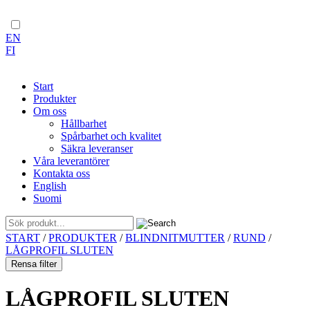
EN
FI
Start
Produkter
Om oss
Hållbarhet
Spårbarhet och kvalitet
Säkra leveranser
Våra leverantörer
Kontakta oss
English
Suomi
Skip
START
/
PRODUKTER
/
BLINDNITMUTTER
/
RUND
/
to
LÅGPROFIL SLUTEN
content
Rensa filter
LÅGPROFIL SLUTEN