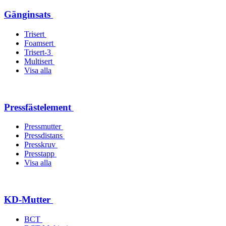
Gänginsats
Trisert
Foamsert
Trisert-3
Multisert
Visa alla
Pressfästelement
Pressmutter
Pressdistans
Presskruv
Presstapp
Visa alla
KD-Mutter
BCT