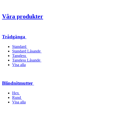
Våra produkter
Trådgänga
Standard
Standard Låsande
Tangless
Tangless Låsande
Visa alla
Blindnitmutter
Hex
Rund
Visa alla