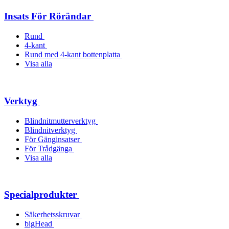
Insats För Rörändar
Rund
4-kant
Rund med 4-kant bottenplatta
Visa alla
Verktyg
Blindnitmutterverktyg
Blindnitverktyg
För Gänginsatser
För Trådgänga
Visa alla
Specialprodukter
Säkerhetsskruvar
bigHead