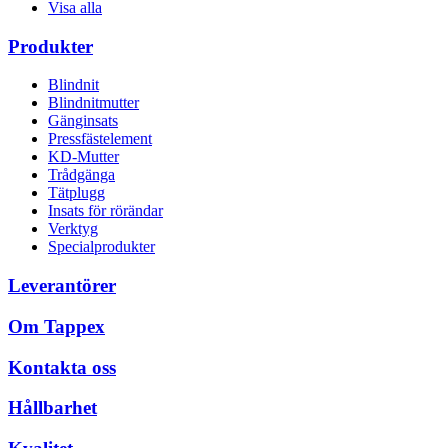
Visa alla
Produkter
Blindnit
Blindnitmutter
Gänginsats
Pressfästelement
KD-Mutter
Trådgänga
Tätplugg
Insats för rörändar
Verktyg
Specialprodukter
Leverantörer
Om Tappex
Kontakta oss
Hållbarhet