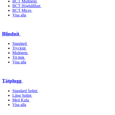
BCT Multigrip
BCT Höghållfast
BCT Micro
Visa alla
Blindnit
Standard
Trycktät
Multigrip
Tri-link
Visa alla
Tätplugg
Standard Splint
Lång Splint
Med Kula
Visa alla