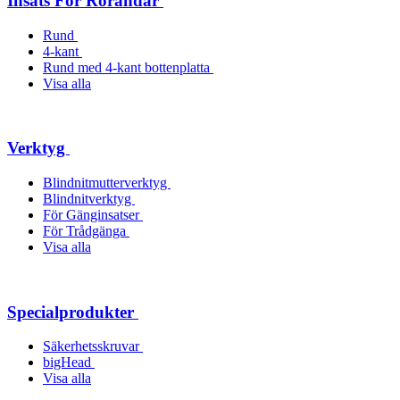
Insats För Rörändar
Rund
4-kant
Rund med 4-kant bottenplatta
Visa alla
Verktyg
Blindnitmutterverktyg
Blindnitverktyg
För Gänginsatser
För Trådgänga
Visa alla
Specialprodukter
Säkerhetsskruvar
bigHead
Visa alla