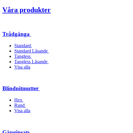
Våra produkter
Trådgänga
Standard
Standard Låsande
Tangless
Tangless Låsande
Visa alla
Blindnitmutter
Hex
Rund
Visa alla
Gänginsats