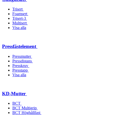
Trisert
Foamsert
Trisert-3
Multisert
Visa alla
Pressfästelement
Pressmutter
Pressdistans
Presskruv
Presstapp
Visa alla
KD-Mutter
BCT
BCT Multigrip
BCT Höghållfast