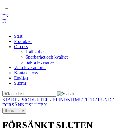
EN
FI
Start
Produkter
Om oss
Hållbarhet
Spårbarhet och kvalitet
Säkra leveranser
Våra leverantörer
Kontakta oss
English
Suomi
Skip
START
/
PRODUKTER
/
BLINDNITMUTTER
/
RUND
/
to
FÖRSÄNKT SLUTEN
content
Rensa filter
FÖRSÄNKT SLUTEN