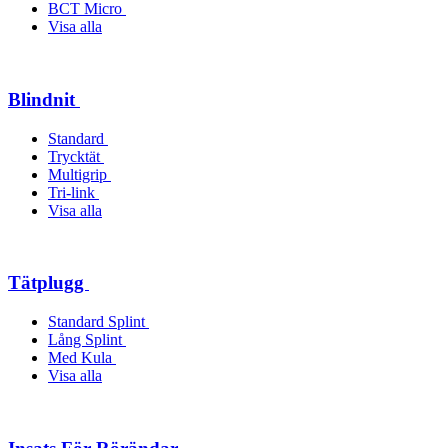
BCT Micro
Visa alla
Blindnit
Standard
Trycktät
Multigrip
Tri-link
Visa alla
Tätplugg
Standard Splint
Lång Splint
Med Kula
Visa alla