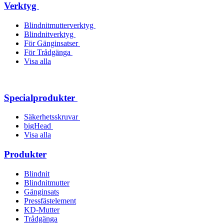
Verktyg
Blindnitmutterverktyg
Blindnitverktyg
För Gänginsatser
För Trådgänga
Visa alla
Specialprodukter
Säkerhetsskruvar
bigHead
Visa alla
Produkter
Blindnit
Blindnitmutter
Gänginsats
Pressfästelement
KD-Mutter
Trådgänga