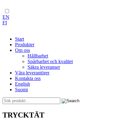
EN
FI
Start
Produkter
Om oss
Hållbarhet
Spårbarhet och kvalitet
Säkra leveranser
Våra leverantörer
Kontakta oss
English
Suomi
Skip
TRYCKTÄT
to
content