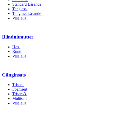
Standard Låsande
Tangless
Tangless Låsande
Visa alla
Blindnitmutter
Hex
Rund
Visa alla
Gänginsats
Trisert
Foamsert
Trisert-3
Multisert
Visa alla