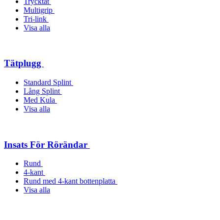
Trycktät
Multigrip
Tri-link
Visa alla
Tätplugg
Standard Splint
Lång Splint
Med Kula
Visa alla
Insats För Rörändar
Rund
4-kant
Rund med 4-kant bottenplatta
Visa alla