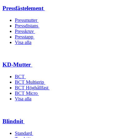
Pressfästelement
Pressmutter
Pressdistans
Presskruv
Presstapp
Visa alla
KD-Mutter
BCT
BCT Multigrip
BCT Höghållfast
BCT Micro
Visa alla
Blindnit
Standard