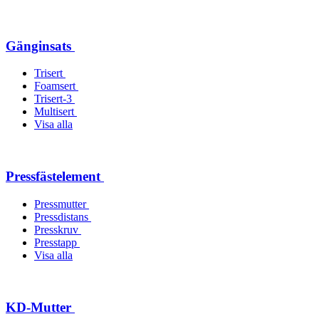
Gänginsats
Trisert
Foamsert
Trisert-3
Multisert
Visa alla
Pressfästelement
Pressmutter
Pressdistans
Presskruv
Presstapp
Visa alla
KD-Mutter