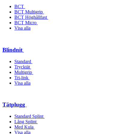
BCT
BCT Multigrip
BCT Höghållfast
BCT Micro
Visa alla
Blindnit
Standard
Trycktät
Multigrip
Tri-link
Visa alla
Tätplugg
Standard Splint
Lång Splint
Med Kula
Visa alla