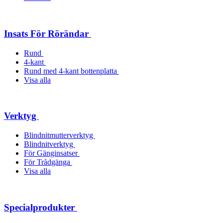
Insats För Rörändar
Rund
4-kant
Rund med 4-kant bottenplatta
Visa alla
Verktyg
Blindnitmutterverktyg
Blindnitverktyg
För Gänginsatser
För Trådgänga
Visa alla
Specialprodukter