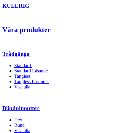
KULLRIG
Våra produkter
Trådgänga
Standard
Standard Låsande
Tangless
Tangless Låsande
Visa alla
Blindnitmutter
Hex
Rund
Visa alla