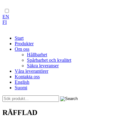
EN
FI
Start
Produkter
Om oss
Hållbarhet
Spårbarhet och kvalitet
Säkra leveranser
Våra leverantörer
Kontakta oss
English
Suomi
Skip
RÄFFLAD
to
content