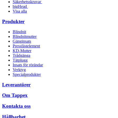
Säkerhetsskruvar
bigHead
Visa alla
Produkter
Blindnit
Blindnitmutter
Gänginsats
Pressfästelement
KD-Mutter
Trådgänga
Tätplugg
Insats för rörändar
Verktyg
Specialprodukter
Leverantörer
Om Tappex
Kontakta oss
Hållbarhet